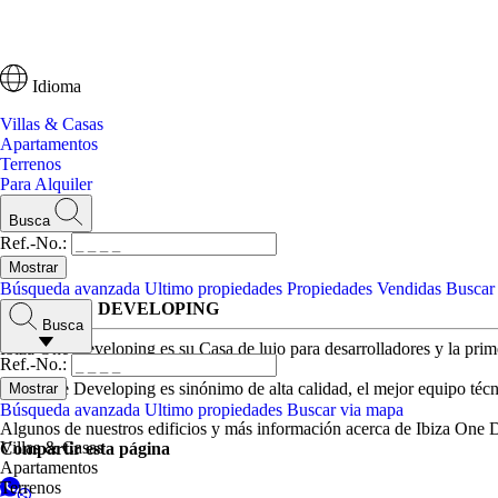
Idioma
Villas & Casas
Apartamentos
Terrenos
Para Alquiler
Busca
Ref.-No.:
Búsqueda avanzada
Ultimo propiedades
Propiedades Vendidas
Buscar
IBIZA ONE DEVELOPING
Busca
Ibiza One Developing es su Casa de lujo para desarrolladores y la prim
Ref.-No.:
Ibiza One Developing es sinónimo de alta calidad, el mejor equipo técni
Búsqueda avanzada
Ultimo propiedades
Buscar via mapa
Algunos de nuestros edificios y más información acerca de Ibiza One
Villas & Casas
Compartir esta página
Apartamentos
Terrenos