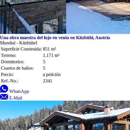
Una obra maestra del lujo en venta en Kitzbühl, Austria
Mundial - Kitzbühel
Superficie Construida:
851 m²
Terreno:
1.171 m²
Dormitorios:
5
Cuartos de baños:
5
Precio:
a petición
Ref.-No.:
2341
WhatsApp
E-Mail