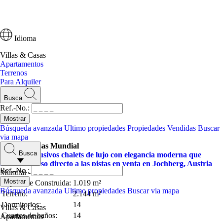
Idioma
Villas & Casas
Apartamentos
Terrenos
Para Alquiler
Busca
Ref.-No.:
Búsqueda avanzada
Ultimo propiedades
Propiedades Vendidas
Buscar
via mapa
Villas & Casas Mundial
Busca
Cuatro exclusivos chalets de lujo con elegancia moderna que
ofrecen acceso directo a las pistas en venta en Jochberg, Austria
Ref.-No.:
Mundial - Kitzbühel
Superficie Construida:
1.019 m²
Búsqueda avanzada
Ultimo propiedades
Buscar via mapa
Terreno:
2.144 m²
Dormitorios:
14
Villas & Casas
Cuartos de baños:
14
Apartamentos