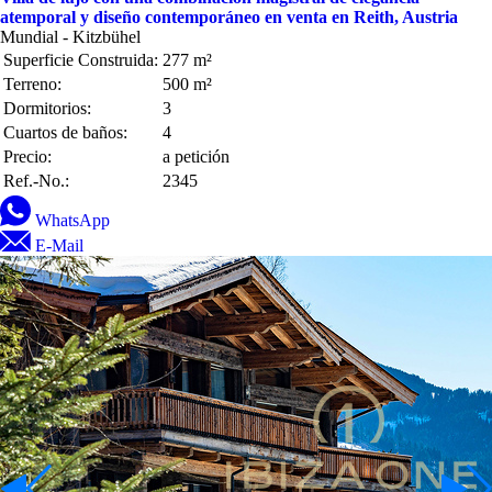
atemporal y diseño contemporáneo en venta en Reith, Austria
Mundial - Kitzbühel
Superficie Construida:
277 m²
Terreno:
500 m²
Dormitorios:
3
Cuartos de baños:
4
Precio:
a petición
Ref.-No.:
2345
WhatsApp
E-Mail