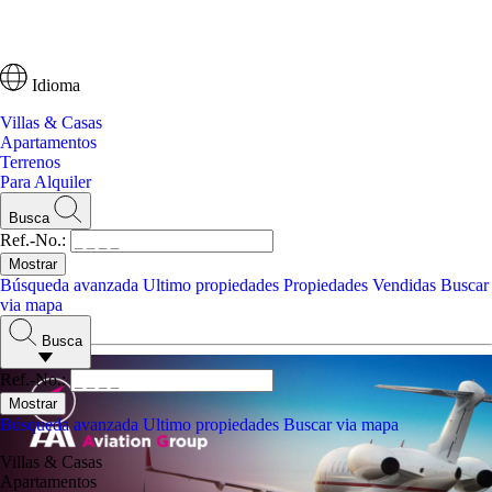
Idioma
Villas & Casas
Apartamentos
Terrenos
Para Alquiler
Busca
Ref.-No.:
Búsqueda avanzada
Ultimo propiedades
Propiedades Vendidas
Buscar
via mapa
Jet Privado
Busca
Ref.-No.:
Búsqueda avanzada
Ultimo propiedades
Buscar via mapa
Villas & Casas
Apartamentos