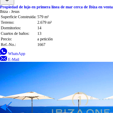
Propiedad de lujo en primera línea de mar cerca de Ibiza en venta
Ibiza - Jesus
Superficie Construida:
579 m²
Terreno:
2.679 m²
Dormitorios:
14
Cuartos de baños:
13
Precio:
a petición
Ref.-No.:
1667
WhatsApp
E-Mail