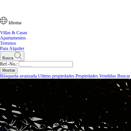
Idioma
Villas & Casas
Apartamentos
Terrenos
Para Alquiler
Busca
Ref.-No.:
Búsqueda avanzada
Ultimo propiedades
Propiedades Vendidas
Buscar
Busca
Ref.-No.:
Búsqueda avanzada
Ultimo propiedades
Buscar via mapa
Villas & Casas
Apartamentos
Terrenos