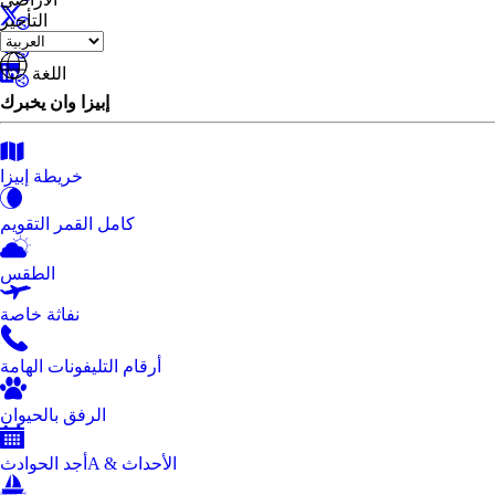
التأجير
اللغة
إبيزا وان يخبرك
خريطة إبيزا
كامل القمر التقويم
الطقس
نفاثة خاصة
أرقام التليفونات الهامة
الرفق بالحيوان
أجد الحوادثA & الأحداث