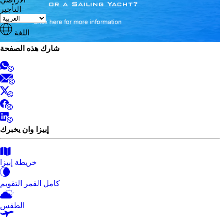
التأجير
اللغة
شارك هذه الصفحة
إبيزا وان يخبرك
خريطة إبيزا
كامل القمر التقويم
الطقس