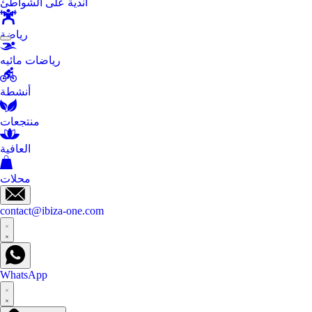
أندية على الشواطئ
رياضة
رياضات مائيه
أنشطة
منتجعات
العافية
محلات
contact@ibiza-one.com
WhatsApp