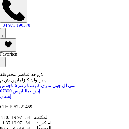
+34 971 190378
Favoriten
لا يوجد عناصر محفوظة
إبيزا وان كازامارين ش.م.
سي إل جون ماري كاردونا رقم 6 باجوس
07800 إبيزا - بالياريس
إسبان
CIF: B 57221459
المكتب: +34 971 19 03 78
الفاكس: +34 971 19 37 11
المحمول: +34 619 66 53 80