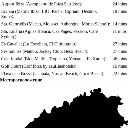
Airport Ibiza
(Aeropuerto de Ibiza San José)
:
24 mins
Eivissa
(Marina Ibiza, LIO, Pacha, Cipriani, Destino,
18 mins
Zuma)
:
Sta. Gertrudis
(Macao, Mousset, Aubergine, Morna School)
:
14 mins
Sta. Eulària
(Aguas Blanca, Cas Pages, Passion, Café
11 mins
Sydney)
:
Es Cavallet
(La Escollera, El Chiringuito)
:
27 mins
Ses Salinas
(Malibu, Jockey Club, Beso Beach)
:
27 mins
Cala Jondal
(Blue Marlin, Tropicana, Yemanja, Es Xarcu)
:
36 mins
Golf Court
(Golf Ibiza by azuLinehotels)
:
16 mins
Playa d'en Bossa
(Ushuaia, Nassau Beach, Coco Beach)
:
22 mins
Месторасположение