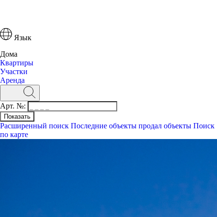
Язык
Дома
Квартиры
Участки
Аренда
Арт. №:
Расширенный поиск
Последние объекты
продал объекты
Поиск
по карте
Поиск
Арт. №:
Расширенный поиск
Последние объекты
Поиск по карте
Дома
Квартиры