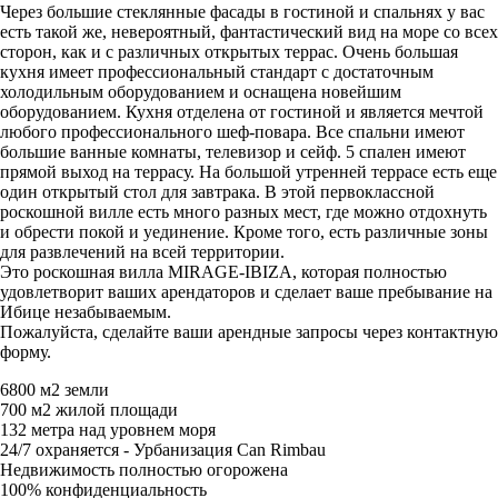
Через большие стеклянные фасады в гостиной и спальнях у вас
есть такой же, невероятный, фантастический вид на море со всех
сторон, как и с различных открытых террас. Очень большая
кухня имеет профессиональный стандарт с достаточным
холодильным оборудованием и оснащена новейшим
оборудованием. Кухня отделена от гостиной и является мечтой
любого профессионального шеф-повара. Все спальни имеют
большие ванные комнаты, телевизор и сейф. 5 спален имеют
прямой выход на террасу. На большой утренней террасе есть еще
один открытый стол для завтрака. В этой первоклассной
роскошной вилле есть много разных мест, где можно отдохнуть
и обрести покой и уединение. Кроме того, есть различные зоны
для развлечений на всей территории.
Это роскошная вилла MIRAGE-IBIZA, которая полностью
удовлетворит ваших арендаторов и сделает ваше пребывание на
Ибице незабываемым.
Пожалуйста, сделайте ваши арендные запросы через контактную
форму.
6800 м2 земли
700 м2 жилой площади
132 метра над уровнем моря
24/7 охраняется - Урбанизация Can Rimbau
Недвижимость полностью огорожена
100% конфиденциальность