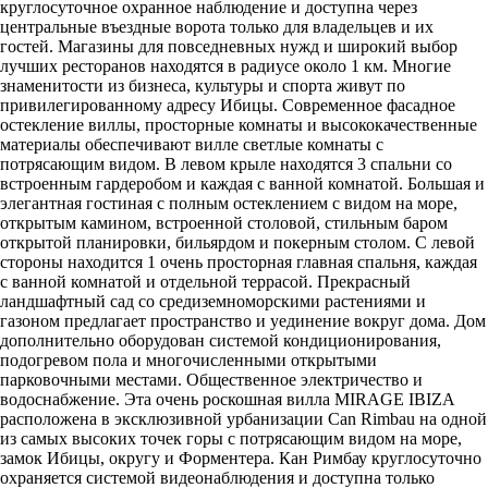
круглосуточное охранное наблюдение и доступна через
центральные въездные ворота только для владельцев и их
гостей. Магазины для повседневных нужд и широкий выбор
лучших ресторанов находятся в радиусе около 1 км. Многие
знаменитости из бизнеса, культуры и спорта живут по
привилегированному адресу Ибицы. Современное фасадное
остекление виллы, просторные комнаты и высококачественные
материалы обеспечивают вилле светлые комнаты с
потрясающим видом. В левом крыле находятся 3 спальни со
встроенным гардеробом и каждая с ванной комнатой. Большая и
элегантная гостиная с полным остеклением с видом на море,
открытым камином, встроенной столовой, стильным баром
открытой планировки, бильярдом и покерным столом. С левой
стороны находится 1 очень просторная главная спальня, каждая
с ванной комнатой и отдельной террасой. Прекрасный
ландшафтный сад со средиземноморскими растениями и
газоном предлагает пространство и уединение вокруг дома. Дом
дополнительно оборудован системой кондиционирования,
подогревом пола и многочисленными открытыми
парковочными местами. Общественное электричество и
водоснабжение. Эта очень роскошная вилла MIRAGE IBIZA
расположена в эксклюзивной урбанизации Can Rimbau на одной
из самых высоких точек горы с потрясающим видом на море,
замок Ибицы, округу и Форментера. Кан Римбау круглосуточно
охраняется системой видеонаблюдения и доступна только