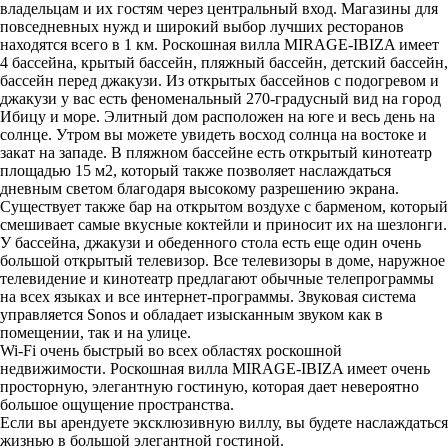
владельцам и их гостям через центральный вход. Магазины для
повседневных нужд и широкий выбор лучших ресторанов
находятся всего в 1 км. Роскошная вилла MIRAGE-IBIZA имеет
4 бассейна, крытый бассейн, пляжный бассейн, детский бассейн,
бассейн перед джакузи. Из открытых бассейнов с подогревом и
джакузи у вас есть феноменальный 270-градусный вид на город
Ибицу и море. Элитный дом расположен на юге и весь день на
солнце. Утром вы можете увидеть восход солнца на востоке и
закат на западе. В пляжном бассейне есть открытый кинотеатр
площадью 15 м2, который также позволяет наслаждаться
дневным светом благодаря высокому разрешению экрана.
Существует также бар на открытом воздухе с барменом, который
смешивает самые вкусные коктейли и приносит их на шезлонги.
У бассейна, джакузи и обеденного стола есть еще один очень
большой открытый телевизор. Все телевизоры в доме, наружное
телевидение и кинотеатр предлагают обычные телепрограммы
на всех языках и все интернет-программы. Звуковая система
управляется Sonos и обладает изысканным звуком как в
помещении, так и на улице.
Wi-Fi очень быстрый во всех областях роскошной
недвижимости. Роскошная вилла MIRAGE-IBIZA имеет очень
просторную, элегантную гостиную, которая дает невероятно
большое ощущение пространства.
Если вы арендуете эксклюзивную виллу, вы будете наслаждаться
жизнью в большой элегантной гостиной.