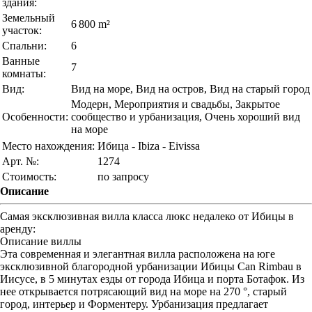
здания:
Земельный
6 800 m²
участок:
Спальни:
6
Ванные
7
комнаты:
Вид:
Вид на море, Вид на остров, Вид на старый город
Модерн, Мероприятия и свадьбы, Закрытое
Особенности:
сообщество и урбанизация, Очень хороший вид
на море
Место нахождения:
Ибица - Ibiza - Eivissa
Арт. №:
1274
Стоимость:
по запросу
Описание
Самая эксклюзивная вилла класса люкс недалеко от Ибицы в
аренду:
Описание виллы
Эта современная и элегантная вилла расположена на юге
эксклюзивной благородной урбанизации Ибицы Can Rimbau в
Иисусе, в 5 минутах езды от города Ибица и порта Ботафок. Из
нее открывается потрясающий вид на море на 270 °, старый
город, интерьер и Форментеру. Урбанизация предлагает