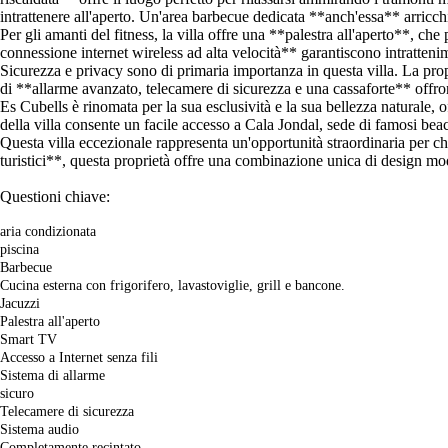
intrattenere all'aperto. Un'area barbecue dedicata **anch'essa** arricchi
Per gli amanti del fitness, la villa offre una **palestra all'aperto**, c
connessione internet wireless ad alta velocità** garantiscono intrattenime
Sicurezza e privacy sono di primaria importanza in questa villa. La pro
di **allarme avanzato, telecamere di sicurezza e una cassaforte** offrono
Es Cubells è rinomata per la sua esclusività e la sua bellezza naturale, o
della villa consente un facile accesso a Cala Jondal, sede di famosi b
Questa villa eccezionale rappresenta un'opportunità straordinaria per chi 
turistici**, questa proprietà offre una combinazione unica di design mo
Questioni chiave:
aria condizionata
piscina
Barbecue
Cucina esterna con frigorifero, lavastoviglie, grill e bancone.
Jacuzzi
Palestra all'aperto
Smart TV
Accesso a Internet senza fili
Sistema di allarme
sicuro
Telecamere di sicurezza
Sistema audio
Completamente recintato