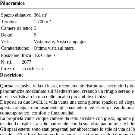
Panoramica
Spazio abitativo:
361 m²
Terreno:
1.700 m²
Camere da letto:
5
Bagni:
5
Vista:
Vista mare, Vista campagna
Caratteristiche:
Ottima vista sul mare
Posizione:
Ibiza - Es Cubells
N. rif.:
2077
Prezzo:
su richiesta
Descrizione
Questa esclusiva villa di lusso, recentemente ristrutturata secondo i più a
panoramiche mozzafiato sul Mediterraneo, creando un rifugio sereno e ris
di vita sofisticato in una delle località più ambite di Ibiza.
Disposta su due livelli, la villa vanta una zona giorno spaziosa ed elega
aperta collega armoniosamente gli spazi interni ed esterni, creando un'atm
contemporaneo, comfort e funzionalità.
La proprietà vanta cinque camere da letto arredate con gusto, ognuna pro
residenti e ospiti. La suite padronale, con la sua vista panoramica e il 
Gli spazi esterni sono stati progettati per abbracciare lo stile di vita 
riscaldata** offre il luogo perfetto per rilassarsi ammirando i tramonti