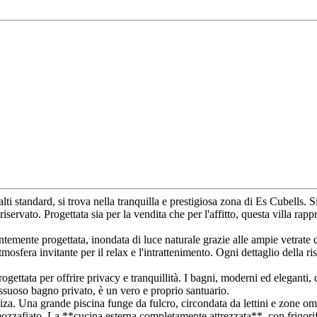
lti standard, si trova nella tranquilla e prestigiosa zona di Es Cubells. Si
ervato. Progettata sia per la vendita che per l'affitto, questa villa rap
ntemente progettata, inondata di luce naturale grazie alle ampie vetrate 
osfera invitante per il relax e l'intrattenimento. Ogni dettaglio della ri
gettata per offrire privacy e tranquillità. I bagni, moderni ed eleganti,
lussuoso bagno privato, è un vero e proprio santuario.
di Ibiza. Una grande piscina funge da fulcro, circondata da lettini e zon
 mozzafiato. La **cucina esterna completamente attrezzata**, con frigorif