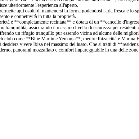
sce ulteriormente l'esperienza all'aperto.
he permette agli ospiti di mantenersi in forma godendosi l'aria fresca e l
nto e connettività in tutta la proprietà.
prietà è **completamente recintata** e dotata di un **cancello d'ingress
 tranquillità, assicurando il massimo livello di sicurezza per residenti 
ffrendo un rifugio tranquillo pur essendo vicina ad alcune delle migliori s
each club come **Blue Marlin e Yemanja**, mentre Ibiza città e Marina B
desidera vivere Ibiza nel massimo del lusso. Che si tratti di **residenza 
derno, panorami mozzafiato e comfort impareggiabile in una delle zone p