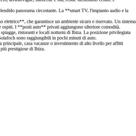
o splendido panorama circostante. La **smart TV, l'impianto audio e la
o elettrico**, che garantisce un ambiente sicuro e riservato. Un sistema
e ospiti. I **posti auto** privati aggiungono ulteriore comodità.
piagge, ristoranti e locali notturni di Ibiza. La posizione privilegiata
otafoch sono raggiungibili in pochi minuti di auto.
principale, casa vacanze o investimento di alto livello per affitti
iù prestigiose di Ibiza.