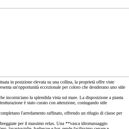
tuata in posizione elevata su una collina, la proprietà offre viste
presenta un'opportunità eccezionale per coloro che desiderano uno stile
che incorniciano la splendida vista sul mare. La disposizione a pianta
strutturazione è stato curato con attenzione, coniugando stile
 completano l'arredamento raffinato, offrendo un rifugio di classe per
e ombreggiate per il massimo relax. Una **vasca idromassaggio
ero, lavastoviglie, barbecue e bar, rende facilissimo cenare e