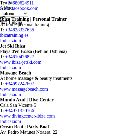
Terreni
T:
+34680624911
Affitto
www.facebook.com
Indicazioni
Ibiza Training | Personal Trainer
Lingua
At home personal training
T:
+34628337635
ibizatraining.es
Indicazioni
Jet Ski Ibiza
Playa d'en Bossa (Behind Ushuaia)
T:
+34610476827
www.ibiza-jetski.com
Indicazioni
Massage Beach
At home massage & beauty treatments
T:
+34697242607
www.massagebeach.com
Indicazioni
Mundo Azul | Dive Center
Cala San Vicente 5
T:
+34971320166
www.divingcenter-ibiza.com
Indicazioni
Ocean Beat | Party Boat
Av. Pedro Matutes Nogera, 22