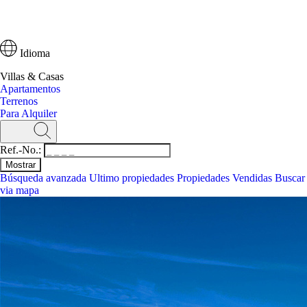
Idioma
Villas & Casas
Apartamentos
Terrenos
Para Alquiler
Ref.-No.:
Búsqueda avanzada
Ultimo propiedades
Propiedades Vendidas
Buscar
via mapa
Busca
Ref.-No.:
Búsqueda avanzada
Ultimo propiedades
Buscar via mapa
Villas & Casas
Apartamentos