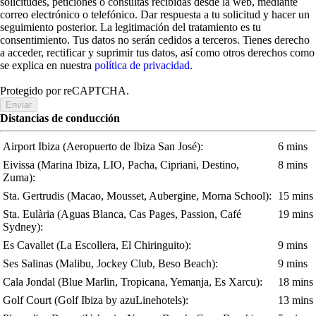
solicitudes, peticiones o consultas recibidas desde la web, mediante
correo electrónico o telefónico. Dar respuesta a tu solicitud y hacer un
seguimiento posterior. La legitimación del tratamiento es tu
consentimiento. Tus datos no serán cedidos a terceros. Tienes derecho
a acceder, rectificar y suprimir tus datos, así como otros derechos como
se explica en nuestra
política de privacidad
.
Protegido por reCAPTCHA.
Enviar
Distancias de conducción
Airport Ibiza
(Aeropuerto de Ibiza San José)
:
6 mins
Eivissa
(Marina Ibiza, LIO, Pacha, Cipriani, Destino,
8 mins
Zuma)
:
Sta. Gertrudis
(Macao, Mousset, Aubergine, Morna School)
:
15 mins
Sta. Eulària
(Aguas Blanca, Cas Pages, Passion, Café
19 mins
Sydney)
:
Es Cavallet
(La Escollera, El Chiringuito)
:
9 mins
Ses Salinas
(Malibu, Jockey Club, Beso Beach)
:
9 mins
Cala Jondal
(Blue Marlin, Tropicana, Yemanja, Es Xarcu)
:
18 mins
Golf Court
(Golf Ibiza by azuLinehotels)
:
13 mins