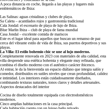
A poca distancia en coche, llegarás a las playas y lugares más
emblemáticos de Ibiza:
Las Salinas: aguas cristalinas y clubes de playa.
Sa Caleta – acantilados rojos y gastronomía tradicional
Cala Jondal: el escenario de playa de lujo de Ibiza.
Blue Marlin Ibiza – club de playa de fama mundial
Casa Jondal – excelente comida de mariscos
Este es el lugar ideal para aquellos que buscan un remanso de paz
cerca del vibrante estilo de vida de Ibiza, sus puertos deportivos y sus
playas.
La Villa: El estilo bohemio chic se une al lujo moderno.
Completamente renovada en 2023 con materiales de alta calidad, esta
villa desprende una estética bohemia y elegante muy refinada, que
combina el diseño moderno con el auténtico carácter ibicenco.
Al entrar, le da la bienvenida un espacio diáfano que integra salón y
comedor, distribuidos en sutiles niveles que crean profundidad, calidez
e intimidad. Los interiores están cuidadosamente diseñados,
combinando texturas naturales, tonos claros y detalles artesanales.
Aspectos destacados del interior
Cocina de diseño totalmente equipada con electrodomésticos
modernos.
Cinco amplias habitaciones en la casa principal.
Cada habitación cuenta con un lujoso baño privado.