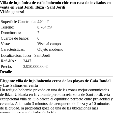
Villa de lujo única de estilo bohemio chic con casa de invitados en
venta en Sant Jordi, Ibiza - Sant Jordi
Visión general
Superficie Construida:
440 m²
Terreno:
8.784 m²
Dormitorios:
7
Cuartos de baños:
6
Vista:
Vista al campo
Características:
Objeto moderno
Localización:
Ibiza - Sant Jordi
Ref.-No.:
2447
Precio:
3.950.000,00 €
Detalle
Elegante villa de lujo bohemia cerca de las playas de Cala Jondal
y Las Salinas en venta
Un refugio bohemio privado en una de las zonas mejor comunicadas
de Ibiza: Ubicada en la vibrante pero discreta zona de Sant Jordi, esta
excepcional villa de lujo ofrece el equilibrio perfecto entre privacidad y
cercanía. A tan solo 3 minutos del aeropuerto de Ibiza y a 10 minutos
de la ciudad, la propiedad goza de una de las ubicaciones más
convenientes y codiciadas de la isla.