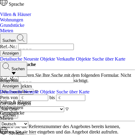
Sprache
Villen & Häuser
Wohnungen
Grundstücke
Mieten
Suchen
Ref.-Nr.:
Detailsuche
Neueste Objekte
Verkaufte Objekte
Suche über Karte
Detaillierte Suche
Suchen
Bitte spezifizieren Sie Ihre Suche mit dem folgenden Formular. Nicht
Ref.-Nr.:
ausgefüllte Felder werden nicht berücksichtigt.
Art des Objektes
Detailsuche
Neueste Objekte
Suche über Karte
Preis von
bis
Villen & Häuser
Ort oder Region
Wohnungen
Grundstücke
Mieten
Sollten Sie die Referenznummer des Angebotes bereits kennen,
können Sie sie hier eingeben und das Angebot direkt aufrufen.
Sprache