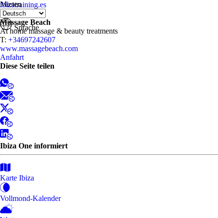
Mieten
ibizatraining.es
Anfahrt
Massage Beach
Sprache
At home massage & beauty treatments
T:
+34697242607
www.massagebeach.com
Anfahrt
Diese Seite teilen
Ibiza One informiert
Karte Ibiza
Vollmond-Kalender