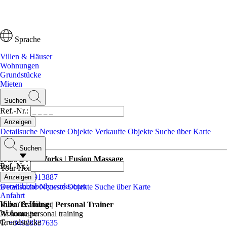
Sprache
Villen & Häuser
Wohnungen
Grundstücke
Mieten
Suchen
Ref.-Nr.:
Detailsuche
Neueste Objekte
Verkaufte Objekte
Suche über Karte
Wellness
Suchen
Ibiza Body Works | Fusion Massage
Ref.-Nr.:
Your Home or Hotel
T:
+34649913887
www.ibizabodyworks.com
Detailsuche
Neueste Objekte
Suche über Karte
Anfahrt
Villen & Häuser
Ibiza Training | Personal Trainer
Wohnungen
At home personal training
Grundstücke
T:
+34628337635