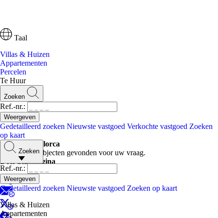
Taal
Villas & Huizen
Appartementen
Percelen
Te Huur
Zoeken
Ref.-nr.:
Gedetailleerd zoeken
Nieuwste vastgoed
Verkochte vastgoed
Zoeken
op kaart
Te Huur Mallorca
Zoeken
Er zijn geen objecten gevonden voor uw vraag.
Deel deze pagina
Ref.-nr.:
Gedetailleerd zoeken
Nieuwste vastgoed
Zoeken op kaart
Villas & Huizen
Appartementen