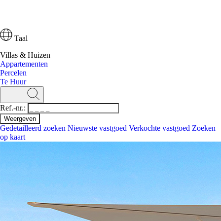
Taal
Villas & Huizen
Appartementen
Percelen
Te Huur
Ref.-nr.:
Gedetailleerd zoeken
Nieuwste vastgoed
Verkochte vastgoed
Zoeken
op kaart
Zoeken
Ref.-nr.:
Gedetailleerd zoeken
Nieuwste vastgoed
Zoeken op kaart
Villas & Huizen
Appartementen