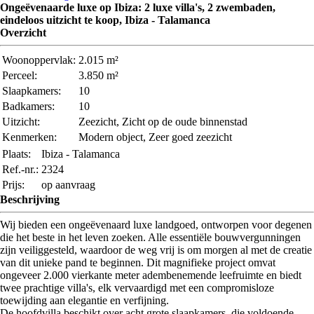
Ongeëvenaarde luxe op Ibiza: 2 luxe villa's, 2 zwembaden,
eindeloos uitzicht te koop, Ibiza - Talamanca
Overzicht
Woonoppervlak:
2.015 m²
Perceel:
3.850 m²
Slaapkamers:
10
Badkamers:
10
Uitzicht:
Zeezicht, Zicht op de oude binnenstad
Kenmerken:
Modern object, Zeer goed zeezicht
Plaats:
Ibiza - Talamanca
Ref.-nr.:
2324
Prijs:
op aanvraag
Beschrijving
Wij bieden een ongeëvenaard luxe landgoed, ontworpen voor degenen
die het beste in het leven zoeken. Alle essentiële bouwvergunningen
zijn veiliggesteld, waardoor de weg vrij is om morgen al met de creatie
van dit unieke pand te beginnen. Dit magnifieke project omvat
ongeveer 2.000 vierkante meter adembenemende leefruimte en biedt
twee prachtige villa's, elk vervaardigd met een compromisloze
toewijding aan elegantie en verfijning.
De hoofdvilla beschikt over acht grote slaapkamers, die voldoende