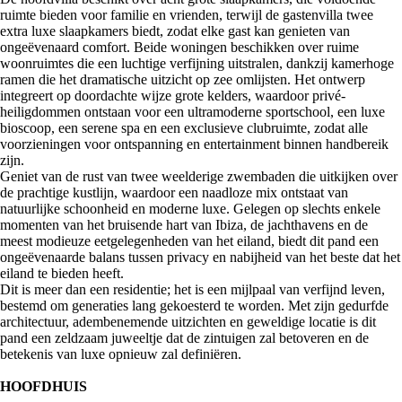
ruimte bieden voor familie en vrienden, terwijl de gastenvilla twee
extra luxe slaapkamers biedt, zodat elke gast kan genieten van
ongeëvenaard comfort. Beide woningen beschikken over ruime
woonruimtes die een luchtige verfijning uitstralen, dankzij kamerhoge
ramen die het dramatische uitzicht op zee omlijsten. Het ontwerp
integreert op doordachte wijze grote kelders, waardoor privé-
heiligdommen ontstaan voor een ultramoderne sportschool, een luxe
bioscoop, een serene spa en een exclusieve clubruimte, zodat alle
voorzieningen voor ontspanning en entertainment binnen handbereik
zijn.
Geniet van de rust van twee weelderige zwembaden die uitkijken over
de prachtige kustlijn, waardoor een naadloze mix ontstaat van
natuurlijke schoonheid en moderne luxe. Gelegen op slechts enkele
momenten van het bruisende hart van Ibiza, de jachthavens en de
meest modieuze eetgelegenheden van het eiland, biedt dit pand een
ongeëvenaarde balans tussen privacy en nabijheid van het beste dat het
eiland te bieden heeft.
Dit is meer dan een residentie; het is een mijlpaal van verfijnd leven,
bestemd om generaties lang gekoesterd te worden. Met zijn gedurfde
architectuur, adembenemende uitzichten en geweldige locatie is dit
pand een zeldzaam juweeltje dat de zintuigen zal betoveren en de
betekenis van luxe opnieuw zal definiëren.
HOOFDHUIS