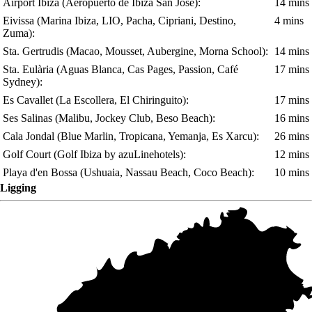
Airport Ibiza
(Aeropuerto de Ibiza San José)
:
14 mins
Eivissa
(Marina Ibiza, LIO, Pacha, Cipriani, Destino,
4 mins
Zuma)
:
Sta. Gertrudis
(Macao, Mousset, Aubergine, Morna School)
:
14 mins
Sta. Eulària
(Aguas Blanca, Cas Pages, Passion, Café
17 mins
Sydney)
:
Es Cavallet
(La Escollera, El Chiringuito)
:
17 mins
Ses Salinas
(Malibu, Jockey Club, Beso Beach)
:
16 mins
Cala Jondal
(Blue Marlin, Tropicana, Yemanja, Es Xarcu)
:
26 mins
Golf Court
(Golf Ibiza by azuLinehotels)
:
12 mins
Playa d'en Bossa
(Ushuaia, Nassau Beach, Coco Beach)
:
10 mins
Ligging