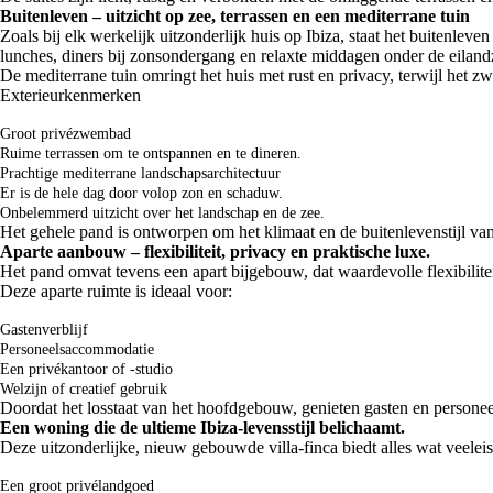
Buitenleven – uitzicht op zee, terrassen en een mediterrane tuin
Zoals bij elk werkelijk uitzonderlijk huis op Ibiza, staat het buitenlev
lunches, diners bij zonsondergang en relaxte middagen onder de eiland
De mediterrane tuin omringt het huis met rust en privacy, terwijl het
Exterieurkenmerken
Groot privézwembad
Ruime terrassen om te ontspannen en te dineren.
Prachtige mediterrane landschapsarchitectuur
Er is de hele dag door volop zon en schaduw.
Onbelemmerd uitzicht over het landschap en de zee.
Het gehele pand is ontworpen om het klimaat en de buitenlevenstijl van 
Aparte aanbouw – flexibiliteit, privacy en praktische luxe.
Het pand omvat tevens een apart bijgebouw, dat waardevolle flexibilitei
Deze aparte ruimte is ideaal voor:
Gastenverblijf
Personeelsaccommodatie
Een privékantoor of -studio
Welzijn of creatief gebruik
Doordat het losstaat van het hoofdgebouw, genieten gasten en personeel
Een woning die de ultieme Ibiza-levensstijl belichaamt.
Deze uitzonderlijke, nieuw gebouwde villa-finca biedt alles wat veelei
Een groot privélandgoed