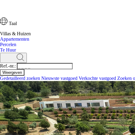
Taal
Villas & Huizen
Appartementen
Percelen
Te Huur
Ref.-nr.:
Gedetailleerd zoeken
Nieuwste vastgoed
Verkochte vastgoed
Zoeken o
Zoeken
Ref.-nr.:
Gedetailleerd zoeken
Nieuwste vastgoed
Zoeken op kaart
Villas & Huizen
Appartementen
Percelen