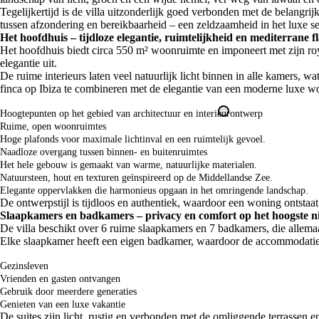
Tegelijkertijd is de villa uitzonderlijk goed verbonden met de belangrij
tussen afzondering en bereikbaarheid – een zeldzaamheid in het luxe s
Het hoofdhuis – tijdloze elegantie, ruimtelijkheid en mediterrane fl
Het hoofdhuis biedt circa 550 m² woonruimte en imponeert met zijn roy
elegantie uit.
De ruime interieurs laten veel natuurlijk licht binnen in alle kamers, 
finca op Ibiza te combineren met de elegantie van een moderne luxe w
Hoogtepunten op het gebied van architectuur en interieurontwerp
Ruime, open woonruimtes
Hoge plafonds voor maximale lichtinval en een ruimtelijk gevoel.
Naadloze overgang tussen binnen- en buitenruimtes
Het hele gebouw is gemaakt van warme, natuurlijke materialen.
Natuursteen, hout en texturen geïnspireerd op de Middellandse Zee.
Elegante oppervlakken die harmonieus opgaan in het omringende landschap.
De ontwerpstijl is tijdloos en authentiek, waardoor een woning ontstaat d
Slaapkamers en badkamers – privacy en comfort op het hoogste n
De villa beschikt over 6 ruime slaapkamers en 7 badkamers, die allema
Elke slaapkamer heeft een eigen badkamer, waardoor de accommodatie 
Gezinsleven
Vrienden en gasten ontvangen
Gebruik door meerdere generaties
Genieten van een luxe vakantie
De suites zijn licht, rustig en verbonden met de omliggende terrassen 