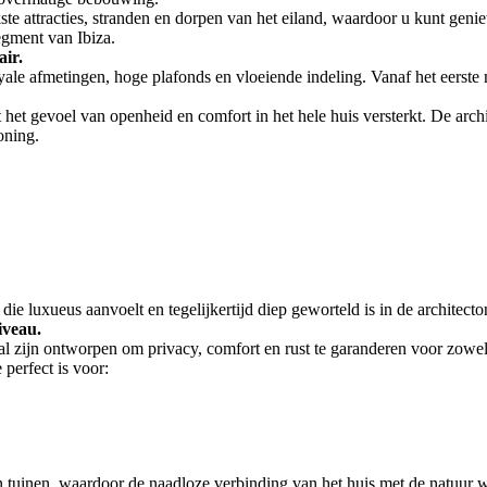
kste attracties, stranden en dorpen van het eiland, waardoor u kunt geni
egment van Ibiza.
air.
ale afmetingen, hoge plafonds en vloeiende indeling. Vanaf het eerste 
wat het gevoel van openheid en comfort in het hele huis versterkt. De ar
oning.
ie luxueus aanvoelt en tegelijkertijd diep geworteld is in de architecton
iveau.
al zijn ontworpen om privacy, comfort en rust te garanderen voor zowel
perfect is voor:
en tuinen, waardoor de naadloze verbinding van het huis met de natuur w