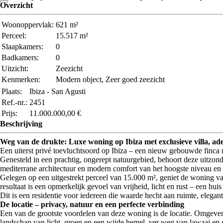
Overzicht
Woonoppervlak:
621 m²
Perceel:
15.517 m²
Slaapkamers:
0
Badkamers:
0
Uitzicht:
Zeezicht
Kenmerken:
Modern object, Zeer goed zeezicht
Plaats:
Ibiza - San Agusti
Ref.-nr.:
2451
Prijs:
11.000.000,00 €
Beschrijving
Weg van de drukte: Luxe woning op Ibiza met exclusieve villa, a
Een uiterst privé toevluchtsoord op Ibiza – een nieuw gebouwde finca 
Genesteld in een prachtig, ongerept natuurgebied, behoort deze uitzond
mediterrane architectuur en modern comfort van het hoogste niveau en b
Gelegen op een uitgestrekt perceel van 15.000 m², geniet de woning v
resultaat is een opmerkelijk gevoel van vrijheid, licht en rust – een hu
Dit is een residentie voor iedereen die waarde hecht aan ruimte, elegan
De locatie – privacy, natuur en een perfecte verbinding
Een van de grootste voordelen van deze woning is de locatie. Omgeven d
landschap van licht, groen en een wijde hemel, ver weg van lawaai e