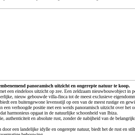
dembenemend panoramisch uitzicht en ongerepte natuur te koop.
met een eindeloos uitzicht op zee. Een zeldzaam nieuwbouwobject in pe
erlijke, nieuw gebouwde villa-finca tot de meest exclusieve eigendommen
iedt een buitengewone levensstijl op een van de meest rustige en gewil
an een verhoogde positie met een weids panoramisch uitzicht over het 
is dat harmonieus opgaat in de natuurlijke schoonheid van Ibiza.
tie, authenticiteit en absolute rust, zonder de nabijheid van de belangr
oor een landelijke idylle en ongerepte natuur, biedt het de rust en sti
n overmatige bebouwing.