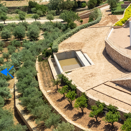
Te Huur
Taal