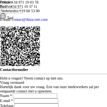
Percelen
Office: +34 971 19 03 78
Te Huur
Fax: +34 971 19 37 11
Mobiel: +34 619 66 53 80
Taal
E-mail:
contact@ibiza-one.com
Contactformulier
Hebt u vragen? Neem contact op met ons.
Vraag verstuurd
Hartelijk dank voor uw vraag. Een van onze medewerkers zal per
omgaande contact met u opnemen.
Naam *
E-mail *
Telefoon