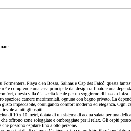
 mare
Formentera, Playa d'en Bossa, Salinas e Cap des Falcó, questa fantastica 
00 m² e comprende una casa principale dal design raffinato e una dependa
omfort, questa villa è la scelta ideale per un soggiorno di lusso a Ibiza.
attro spaziose camere matrimoniali, ognuna con bagno privato. La depen
on gusto impeccabile, coniugando comfort moderno ed eleganza. Ogni cam
evole a tutti gli ospiti.
cina di 10 x 10 metri, dotata di un sistema di acqua salata per una delicat
che offrono zone soleggiate e ombreggiate per il relax. Gli ospiti posso
rne che possono ospitare fino a otto persone.
ttrodomestici di alta gamma Gaggenau, tra cui un frigorifero/congelatore