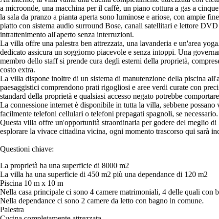
a microonde, una macchina per il caffè, un piano cottura a gas a cinque
la sala da pranzo a pianta aperta sono luminose e ariose, con ampie fin
piatto con sistema audio surround Bose, canali satellitari e lettore DVD 
intrattenimento all'aperto senza interruzioni.
La villa offre una palestra ben attrezzata, una lavanderia e un'area yoga
dedicato assicura un soggiorno piacevole e senza intoppi. Una governante
membro dello staff si prende cura degli esterni della proprietà, comprese l
costo extra.
La villa dispone inoltre di un sistema di manutenzione della piscina all
paesaggistici comprendono prati rigogliosi e aree verdi curate con preci
standard della proprietà e qualsiasi accesso negato potrebbe comportare l
La connessione internet è disponibile in tutta la villa, sebbene possano ve
facilmente telefoni cellulari o telefoni prepagati spagnoli, se necessario.
Questa villa offre un'opportunità straordinaria per godere del meglio di I
esplorare la vivace cittadina vicina, ogni momento trascorso qui sarà in
Questioni chiave:
La proprietà ha una superficie di 8000 m2
La villa ha una superficie di 450 m2 più una dependance di 120 m2
Piscina 10 m x 10 m
Nella casa principale ci sono 4 camere matrimoniali, 4 delle quali con 
Nella dependance ci sono 2 camere da letto con bagno in comune.
Palestra
Cucina completamente attrezzata