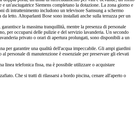
ice e un'asciugatrice Siemens completano la dotazione. La zona giorno e
zioni di intrattenimento includono un televisore Samsung a schermo
 da letto. Altoparlanti Bose sono installati anche sulla terrazza per un
e, garantisce la massima tranquillità, mentre la presenza di personale
rno, per occuparsi delle pulizie e del servizio lavanderia. Un secondo
lavanderia privato o orari di apertura prolungati, sono disponibili a un
ana per garantire una qualità dell'acqua impeccabile. Gli ampi giardini
o al personale di manutenzione è essenziale per preservare gli elevati
a linea telefonica fissa, ma è possibile utilizzare o acquistare
iato. Che si tratti di rilassarsi a bordo piscina, cenare all'aperto o