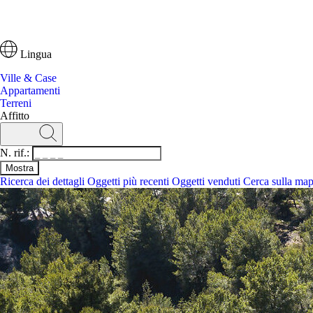
Lingua
Ville & Case
Appartamenti
Terreni
Affitto
N. rif.:
Ricerca dei dettagli
Oggetti più recenti
Oggetti venduti
Cerca sulla ma
Ricerca
N. rif.:
Ricerca dei dettagli
Oggetti più recenti
Cerca sulla mappa
Ville & Case
Appartamenti
Terreni