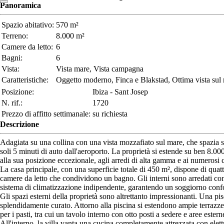
Panoramica
Spazio abitativo:
570 m²
Terreno:
8.000 m²
Camere da letto:
6
Bagni:
6
Vista:
Vista mare, Vista campagna
Caratteristiche:
Oggetto moderno, Finca e Blakstad, Ottima vista sul
Posizione:
Ibiza - Sant Josep
N. rif.:
1720
Prezzo di affitto settimanale:
su richiesta
Descrizione
Adagiata su una collina con una vista mozzafiato sul mare, che spazia su 
soli 5 minuti di auto dall'aeroporto. La proprietà si estende su ben 8.0
alla sua posizione eccezionale, agli arredi di alta gamma e ai numerosi c
La casa principale, con una superficie totale di 450 m², dispone di qu
camere da letto che condividono un bagno. Gli interni sono arredati c
sistema di climatizzazione indipendente, garantendo un soggiorno confort
Gli spazi esterni della proprietà sono altrettanto impressionanti. Una pis
splendidamente curato. Attorno alla piscina si estendono ampie terrazze 
per i pasti, tra cui un tavolo interno con otto posti a sedere e aree este
All'interno, la villa vanta una cucina completamente attrezzata con ele