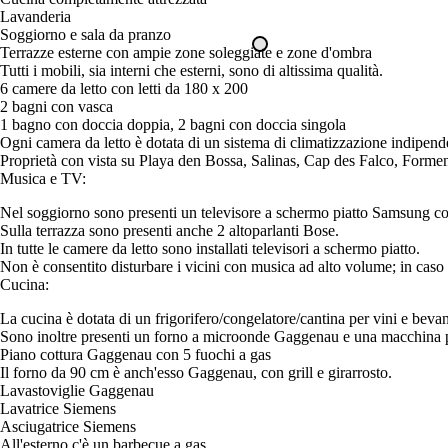
Lavanderia
Soggiorno e sala da pranzo
Terrazze esterne con ampie zone soleggiate e zone d'ombra
Tutti i mobili, sia interni che esterni, sono di altissima qualità.
6 camere da letto con letti da 180 x 200
2 bagni con vasca
1 bagno con doccia doppia, 2 bagni con doccia singola
Ogni camera da letto è dotata di un sistema di climatizzazione indipend
Proprietà con vista su Playa den Bossa, Salinas, Cap des Falco, Forme
Musica e TV:
Nel soggiorno sono presenti un televisore a schermo piatto Samsung con
Sulla terrazza sono presenti anche 2 altoparlanti Bose.
In tutte le camere da letto sono installati televisori a schermo piatto.
Non è consentito disturbare i vicini con musica ad alto volume; in caso di
Cucina:
La cucina è dotata di un frigorifero/congelatore/cantina per vini e beva
Sono inoltre presenti un forno a microonde Gaggenau e una macchina per 
Piano cottura Gaggenau con 5 fuochi a gas
Il forno da 90 cm è anch'esso Gaggenau, con grill e girarrosto.
Lavastoviglie Gaggenau
Lavatrice Siemens
Asciugatrice Siemens
All'esterno c'è un barbecue a gas.