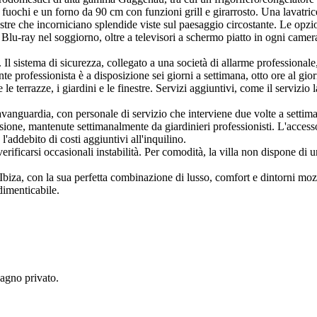
 fuochi e un forno da 90 cm con funzioni grill e girarrosto. Una lavatr
estre che incorniciano splendide viste sul paesaggio circostante. Le op
Blu-ray nel soggiorno, oltre a televisori a schermo piatto in ogni camera
. Il sistema di sicurezza, collegato a una società di allarme professional
 professionista è a disposizione sei giorni a settimana, otto ore al gio
e terrazze, i giardini e le finestre. Servizi aggiuntivi, come il servizio 
'avanguardia, con personale di servizio che interviene due volte a settim
sione, mantenute settimanalmente da giardinieri professionisti. L'access
'addebito di costi aggiuntivi all'inquilino.
rificarsi occasionali instabilità. Per comodità, la villa non dispone di un
biza, con la sua perfetta combinazione di lusso, comfort e dintorni mozzaf
dimenticabile.
bagno privato.