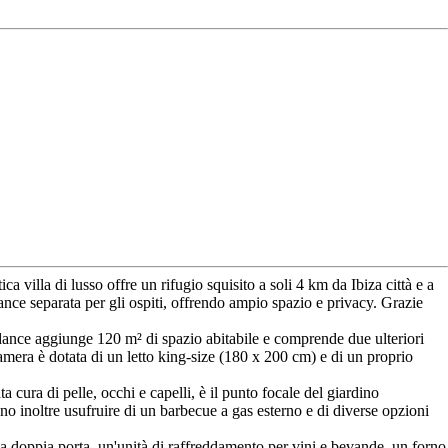
villa di lusso offre un rifugio squisito a soli 4 km da Ibiza città e a
nce separata per gli ospiti, offrendo ampio spazio e privacy. Grazie
dance aggiunge 120 m² di spazio abitabile e comprende due ulteriori
era è dotata di un letto king-size (180 x 200 cm) e di un proprio
a cura di pelle, occhi e capelli, è il punto focale del giardino
no inoltre usufruire di un barbecue a gas esterno e di diverse opzioni
 a doppia porta, un'unità di raffreddamento per vini e bevande, un forno