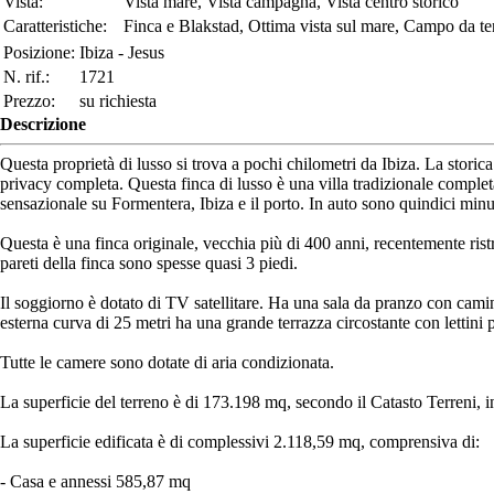
Vista:
Vista mare, Vista campagna, Vista centro storico
Caratteristiche:
Finca e Blakstad, Ottima vista sul mare, Campo da te
Posizione:
Ibiza - Jesus
N. rif.:
1721
Prezzo:
su richiesta
Descrizione
Questa proprietà di lusso si trova a pochi chilometri da Ibiza. La stori
privacy completa. Questa finca di lusso è una villa tradizionale completa
sensazionale su Formentera, Ibiza e il porto. In auto sono quindici minuti
Questa è una finca originale, vecchia più di 400 anni, recentemente rist
pareti della finca sono spesse quasi 3 piedi.
Il soggiorno è dotato di TV satellitare. Ha una sala da pranzo con cam
esterna curva di 25 metri ha una grande terrazza circostante con lettini 
Tutte le camere sono dotate di aria condizionata.
La superficie del terreno è di 173.198 mq, secondo il Catasto Terreni, in
La superficie edificata è di complessivi 2.118,59 mq, comprensiva di:
- Casa e annessi 585,87 mq