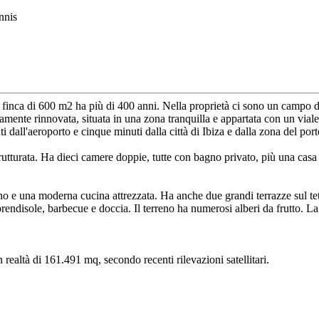
nnis
ca finca di 600 m2 ha più di 400 anni. Nella proprietà ci sono un campo 
mente rinnovata, situata in una zona tranquilla e appartata con un vialet
 dall'aeroporto e cinque minuti dalla città di Ibiza e dalla zona del port
rutturata. Ha dieci camere doppie, tutte con bagno privato, più una casa 
ino e una moderna cucina attrezzata. Ha anche due grandi terrazze sul t
prendisole, barbecue e doccia. Il terreno ha numerosi alberi da frutto. L
 realtà di 161.491 mq, secondo recenti rilevazioni satellitari.