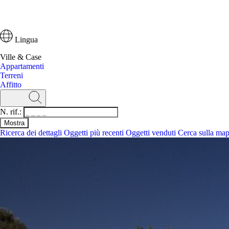
Lingua
Ville & Case
Appartamenti
Terreni
Affitto
N. rif.:
Ricerca dei dettagli
Oggetti più recenti
Oggetti venduti
Cerca sulla ma
Ricerca
N. rif.:
Ricerca dei dettagli
Oggetti più recenti
Cerca sulla mappa
Ville & Case
Appartamenti
Terreni