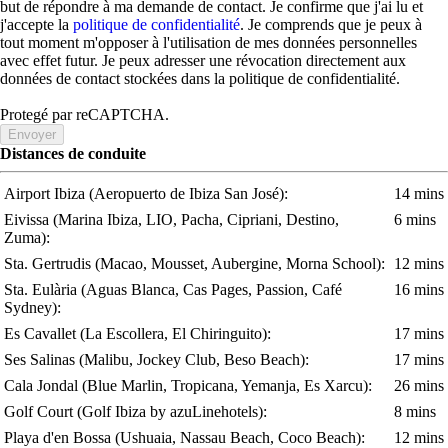
but de répondre à ma demande de contact. Je confirme que j'ai lu et
j'accepte la
politique de confidentialité
. Je comprends que je peux à
tout moment m'opposer à l'utilisation de mes données personnelles
avec effet futur. Je peux adresser une révocation directement aux
données de contact stockées dans la politique de confidentialité.
Protegé par reCAPTCHA.
Envoyer
Distances de conduite
Airport Ibiza
(Aeropuerto de Ibiza San José)
:
14 mins
Eivissa
(Marina Ibiza, LIO, Pacha, Cipriani, Destino,
6 mins
Zuma)
:
Sta. Gertrudis
(Macao, Mousset, Aubergine, Morna School)
:
12 mins
Sta. Eulària
(Aguas Blanca, Cas Pages, Passion, Café
16 mins
Sydney)
:
Es Cavallet
(La Escollera, El Chiringuito)
:
17 mins
Ses Salinas
(Malibu, Jockey Club, Beso Beach)
:
17 mins
Cala Jondal
(Blue Marlin, Tropicana, Yemanja, Es Xarcu)
:
26 mins
Golf Court
(Golf Ibiza by azuLinehotels)
:
8 mins
Playa d'en Bossa
(Ushuaia, Nassau Beach, Coco Beach)
:
12 mins