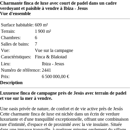
Charmante finca de luxe avec court de padel dans un cadre
verdoyant et paisible à vendre à Ibiza - Jesus
Vue d'ensemble
Surface habitable:
609 m²
Terrain:
1 900 m²
Chambres:
6
Salles de bains:
7
Vue:
Vue sur la campagne
Caractéristiques:
Finca & Blakstad
Lieu:
Ibiza - Jesus
Numéro de référence:
2441
Prix:
6 500 000,00 €
Description
Luxueuse finca de campagne près de Jesús avec terrain de padel
et vue sur la mer à vendre.
Une oasis privée de nature, de confort et de vie active près de Jesús
Cette charmante finca de luxe est nichée dans un écrin de verdure
luxuriante et d'une tranquillité exceptionnelle, offrant une combinaison
rare d'intimité, d'espace et de proximité avec la vie insulaire. Située
dans une impasse tranquille, à quelques minutes seulement du village