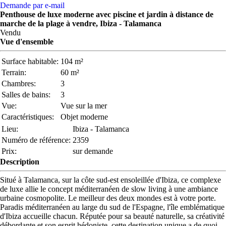
Demande par e-mail
Penthouse de luxe moderne avec piscine et jardin à distance de
marche de la plage à vendre, Ibiza - Talamanca
Vendu
Vue d'ensemble
Surface habitable:
104 m²
Terrain:
60 m²
Chambres:
3
Salles de bains:
3
Vue:
Vue sur la mer
Caractéristiques:
Objet moderne
Lieu:
Ibiza - Talamanca
Numéro de référence:
2359
Prix:
sur demande
Description
Situé à Talamanca, sur la côte sud-est ensoleillée d'Ibiza, ce complexe
de luxe allie le concept méditerranéen de slow living à une ambiance
urbaine cosmopolite. Le meilleur des deux mondes est à votre porte.
Paradis méditerranéen au large du sud de l'Espagne, l'île emblématique
d'Ibiza accueille chacun. Réputée pour sa beauté naturelle, sa créativité
débordante et son esprit hédoniste, cette destination unique a de quoi