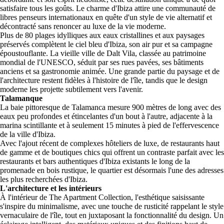
satisfaire tous les goûts. Le charme d'Ibiza attire une communauté de
libres penseurs internationaux en quête d'un style de vie alternatif et
décontracté sans renoncer au luxe de la vie moderne.
Plus de 80 plages idylliques aux eaux cristallines et aux paysages
préservés complètent le ciel bleu d'Ibiza, son air pur et sa campagne
époustouflante. La vieille ville de Dalt Vila, classée au patrimoine
mondial de l'UNESCO, séduit par ses rues pavées, ses bâtiments
anciens et sa gastronomie animée. Une grande partie du paysage et de
l'architecture restent fidèles à l'histoire de l'île, tandis que le design
moderne les projette subtilement vers l'avenir.
Talamanque
La baie pittoresque de Talamanca mesure 900 mètres de long avec des
eaux peu profondes et étincelantes d'un bout à l'autre, adjacente à la
marina scintillante et à seulement 15 minutes à pied de l'effervescence
de la ville d'Ibiza.
Avec l'ajout récent de complexes hôteliers de luxe, de restaurants haut
de gamme et de boutiques chics qui offrent un contraste parfait avec les
restaurants et bars authentiques d'Ibiza existants le long de la
promenade en bois rustique, le quartier est désormais l'une des adresses
les plus recherchées d'Ibiza.
L'architecture et les intérieurs
À l'intérieur de The Apartment Collection, l'esthétique saisissante
s'inspire du minimalisme, avec une touche de rusticité rappelant le style
vernaculaire de l'île, tout en juxtaposant la fonctionnalité du design. Un