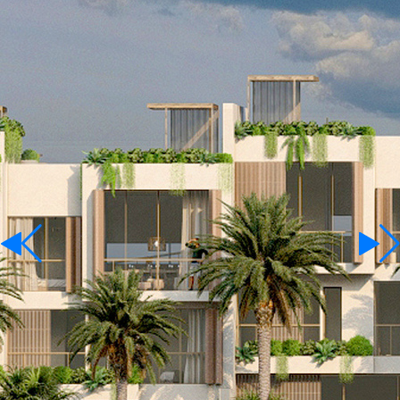
Terrains
A louer
Langue