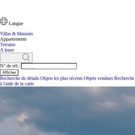
Langue
Villas & Maisons
Appartements
Terrains
A louer
N° de réf.:
Recherche de détails
Objets les plus récents
Objets vendues
Recherche
à l'aide de la carte
Recherche
N° de réf.:
Recherche de détails
Objets les plus récents
Recherche à l'aide de la ca
Villas & Maisons
Appartements