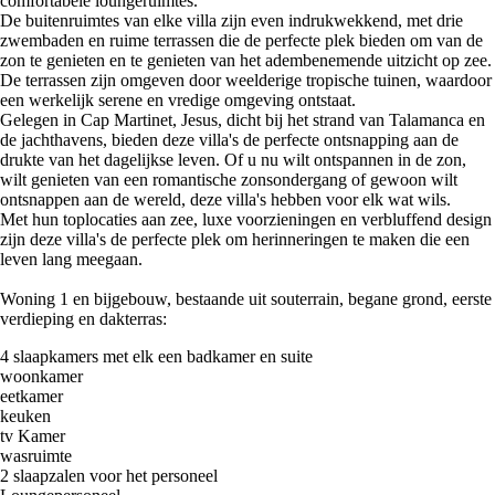
comfortabele loungeruimtes.
De buitenruimtes van elke villa zijn even indrukwekkend, met drie
zwembaden en ruime terrassen die de perfecte plek bieden om van de
zon te genieten en te genieten van het adembenemende uitzicht op zee.
De terrassen zijn omgeven door weelderige tropische tuinen, waardoor
een werkelijk serene en vredige omgeving ontstaat.
Gelegen in Cap Martinet, Jesus, dicht bij het strand van Talamanca en
de jachthavens, bieden deze villa's de perfecte ontsnapping aan de
drukte van het dagelijkse leven. Of u nu wilt ontspannen in de zon,
wilt genieten van een romantische zonsondergang of gewoon wilt
ontsnappen aan de wereld, deze villa's hebben voor elk wat wils.
Met hun toplocaties aan zee, luxe voorzieningen en verbluffend design
zijn deze villa's de perfecte plek om herinneringen te maken die een
leven lang meegaan.
Woning 1 en bijgebouw, bestaande uit souterrain, begane grond, eerste
verdieping en dakterras:
4 slaapkamers met elk een badkamer en suite
woonkamer
eetkamer
keuken
tv Kamer
wasruimte
2 slaapzalen voor het personeel