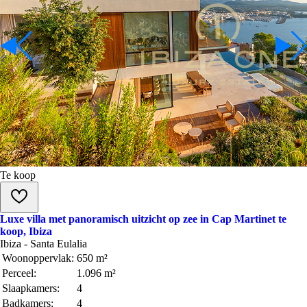
Te koop
Luxe villa met panoramisch uitzicht op zee in Cap Martinet te
koop, Ibiza
Ibiza - Santa Eulalia
Woonoppervlak:
650 m²
Perceel:
1.096 m²
Slaapkamers:
4
Badkamers:
4