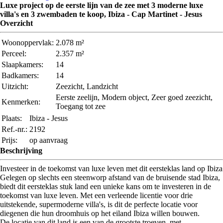
Luxe project op de eerste lijn van de zee met 3 moderne luxe
villa's en 3 zwembaden te koop, Ibiza - Cap Martinet - Jesus
Overzicht
Woonoppervlak:
2.078 m²
Perceel:
2.357 m²
Slaapkamers:
14
Badkamers:
14
Uitzicht:
Zeezicht, Landzicht
Eerste zeelijn, Modern object, Zeer goed zeezicht,
Kenmerken:
Toegang tot zee
Plaats:
Ibiza - Jesus
Ref.-nr.:
2192
Prijs:
op aanvraag
Beschrijving
Investeer in de toekomst van luxe leven met dit eersteklas land op Ibiza
Gelegen op slechts een steenworp afstand van de bruisende stad Ibiza,
biedt dit eersteklas stuk land een unieke kans om te investeren in de
toekomst van luxe leven. Met een verleende licentie voor drie
uitstekende, supermoderne villa's, is dit de perfecte locatie voor
diegenen die hun droomhuis op het eiland Ibiza willen bouwen.
De locatie van dit land is een van de grootste troeven, met