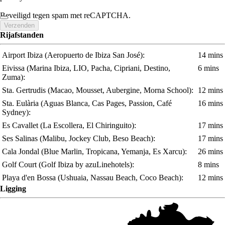
Beveiligd tegen spam met reCAPTCHA.
Verzenden
Rijafstanden
Airport Ibiza
(Aeropuerto de Ibiza San José)
:
14 mins
Eivissa
(Marina Ibiza, LIO, Pacha, Cipriani, Destino,
6 mins
Zuma)
:
Sta. Gertrudis
(Macao, Mousset, Aubergine, Morna School)
:
12 mins
Sta. Eulària
(Aguas Blanca, Cas Pages, Passion, Café
16 mins
Sydney)
:
Es Cavallet
(La Escollera, El Chiringuito)
:
17 mins
Ses Salinas
(Malibu, Jockey Club, Beso Beach)
:
17 mins
Cala Jondal
(Blue Marlin, Tropicana, Yemanja, Es Xarcu)
:
26 mins
Golf Court
(Golf Ibiza by azuLinehotels)
:
8 mins
Playa d'en Bossa
(Ushuaia, Nassau Beach, Coco Beach)
:
12 mins
Ligging