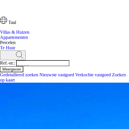
Taal
Villas & Huizen
Appartementen
Percelen
Te Huur
Ref.-nr.:
Gedetailleerd zoeken
Nieuwste vastgoed
Verkochte vastgoed
Zoeken
op kaart
Zoeken
Ref.-nr.:
Gedetailleerd zoeken
Nieuwste vastgoed
Zoeken op kaart
Villas & Huizen
Appartementen