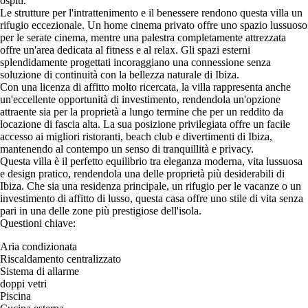
ospiti.
Le strutture per l'intrattenimento e il benessere rendono questa villa un
rifugio eccezionale. Un home cinema privato offre uno spazio lussuoso
per le serate cinema, mentre una palestra completamente attrezzata
offre un'area dedicata al fitness e al relax. Gli spazi esterni
splendidamente progettati incoraggiano una connessione senza
soluzione di continuità con la bellezza naturale di Ibiza.
Con una licenza di affitto molto ricercata, la villa rappresenta anche
un'eccellente opportunità di investimento, rendendola un'opzione
attraente sia per la proprietà a lungo termine che per un reddito da
locazione di fascia alta. La sua posizione privilegiata offre un facile
accesso ai migliori ristoranti, beach club e divertimenti di Ibiza,
mantenendo al contempo un senso di tranquillità e privacy.
Questa villa è il perfetto equilibrio tra eleganza moderna, vita lussuosa
e design pratico, rendendola una delle proprietà più desiderabili di
Ibiza. Che sia una residenza principale, un rifugio per le vacanze o un
investimento di affitto di lusso, questa casa offre uno stile di vita senza
pari in una delle zone più prestigiose dell'isola.
Questioni chiave:
Aria condizionata
Riscaldamento centralizzato
Sistema di allarme
doppi vetri
Piscina