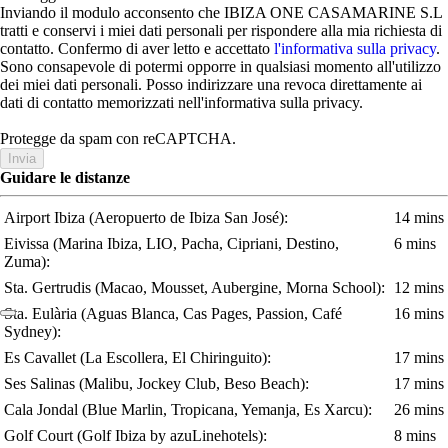
Inviando il modulo acconsento che IBIZA ONE CASAMARINE S.L
tratti e conservi i miei dati personali per rispondere alla mia richiesta di
contatto. Confermo di aver letto e accettato
l'informativa sulla privacy
.
Sono consapevole di potermi opporre in qualsiasi momento all'utilizzo
dei miei dati personali. Posso indirizzare una revoca direttamente ai
dati di contatto memorizzati nell'informativa sulla privacy.
Protegge da spam con reCAPTCHA.
Invia
Guidare le distanze
Airport Ibiza
(Aeropuerto de Ibiza San José)
:
14 mins
Eivissa
(Marina Ibiza, LIO, Pacha, Cipriani, Destino,
6 mins
Zuma)
:
Sta. Gertrudis
(Macao, Mousset, Aubergine, Morna School)
:
12 mins
Sta. Eulària
(Aguas Blanca, Cas Pages, Passion, Café
16 mins
Sydney)
:
Es Cavallet
(La Escollera, El Chiringuito)
:
17 mins
Ses Salinas
(Malibu, Jockey Club, Beso Beach)
:
17 mins
Cala Jondal
(Blue Marlin, Tropicana, Yemanja, Es Xarcu)
:
26 mins
Golf Court
(Golf Ibiza by azuLinehotels)
:
8 mins