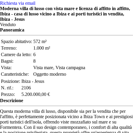
Richiesta via email
Moderna villa di lusso con vista mare e licenza di affitto in affitto,
Ibiza - casa di lusso vicino a Ibiza e ai porti turistici in vendita,
Ibiza - Jesus
Venduto
Panoramica
Spazio abitativo:
572 m²
Terreno:
1.000 m²
Camere da letto:
6
Bagni:
8
Vista:
Vista mare, Vista campagna
Caratteristiche:
Oggetto moderno
Posizione:
Ibiza - Jesus
N. rif.:
2106
Prezzo:
5.200.000,00 €
Descrizione
Questa moderna villa di lusso, disponibile sia per la vendita che per
l'affitto, è perfettamente posizionata vicino a Ibiza Town e ai prestigiosi
porti turistici dell'isola, offrendo viste mozzafiato sul mare e su
Formentera. Con il suo design contemporaneo, i comfort di alta qualità
e la posizione privilegiata, questa proprietà offre un'esperienza di vita