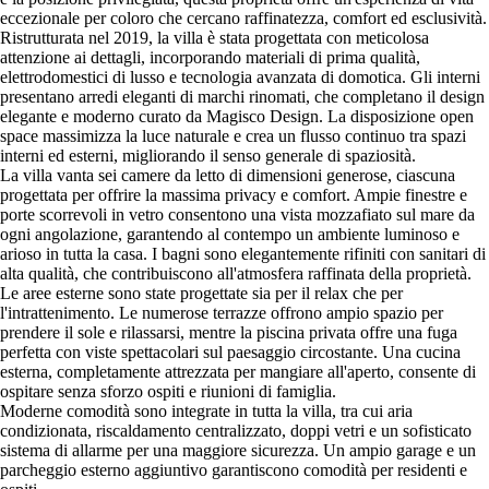
eccezionale per coloro che cercano raffinatezza, comfort ed esclusività.
Ristrutturata nel 2019, la villa è stata progettata con meticolosa
attenzione ai dettagli, incorporando materiali di prima qualità,
elettrodomestici di lusso e tecnologia avanzata di domotica. Gli interni
presentano arredi eleganti di marchi rinomati, che completano il design
elegante e moderno curato da Magisco Design. La disposizione open
space massimizza la luce naturale e crea un flusso continuo tra spazi
interni ed esterni, migliorando il senso generale di spaziosità.
La villa vanta sei camere da letto di dimensioni generose, ciascuna
progettata per offrire la massima privacy e comfort. Ampie finestre e
porte scorrevoli in vetro consentono una vista mozzafiato sul mare da
ogni angolazione, garantendo al contempo un ambiente luminoso e
arioso in tutta la casa. I bagni sono elegantemente rifiniti con sanitari di
alta qualità, che contribuiscono all'atmosfera raffinata della proprietà.
Le aree esterne sono state progettate sia per il relax che per
l'intrattenimento. Le numerose terrazze offrono ampio spazio per
prendere il sole e rilassarsi, mentre la piscina privata offre una fuga
perfetta con viste spettacolari sul paesaggio circostante. Una cucina
esterna, completamente attrezzata per mangiare all'aperto, consente di
ospitare senza sforzo ospiti e riunioni di famiglia.
Moderne comodità sono integrate in tutta la villa, tra cui aria
condizionata, riscaldamento centralizzato, doppi vetri e un sofisticato
sistema di allarme per una maggiore sicurezza. Un ampio garage e un
parcheggio esterno aggiuntivo garantiscono comodità per residenti e