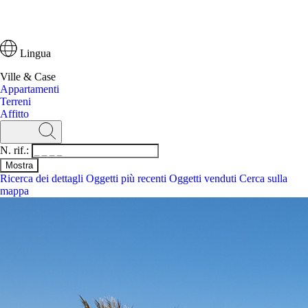
Lingua
Ville & Case
Appartamenti
Terreni
Affitto
N. rif.:
Ricerca dei dettagli
Oggetti più recenti
Oggetti venduti
Cerca sulla
mappa
Ricerca
N. rif.:
Ricerca dei dettagli
Oggetti più recenti
Cerca sulla mappa
Ville & Case
Appartamenti