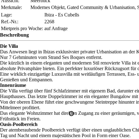
Aussicht:
Meerblick
Merkmale:
Modernes Objekt, Gated Community & Urbanisation, S
Lage:
Ibiza - Es Cubells
Ref.-Nr.:
2268
Mietpreis pro Woche:
auf Anfrage
Beschreibung
Die Villa
Das Anwesen liegt in Ibizas exklusivster privater Urbanisation an der 
Nur 7 Gehminuten vom Strand Ses Boques entfernt.
Die kürzlich in einem eleganten und modernen Stil renovierte Villa 
absolute Privatsphäre bieten. Ein perfekter luxuriöser Rückzugsort für 
Eine wirklich einzigartige Luxusvilla mit weitläufigen Terrassen, E
Genießen und Entspannen.
Innenräume
Die Villa verfügt über fünf Schlafzimmer mit eigenem Bad, darunter e
Haupthauses. Das letzte Doppelzimmer ist ein eleganter Bungalow mit
Von der oberen Ebene führt eine geschwungene Steintreppe hinunter i
Mittelmeer profitiert.
Das elegante Wohnzimmer hat direkten Zugang zu einer geräumigen, vol
Frühstück im Freien.
Oasis-Poolbereich
Der atemberaubende Poolbereich verfügt über einen unglaublichen Chil
Tag und Nacht und einem majestätischen Pool in Form einer Oase.