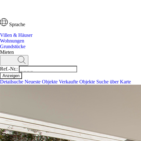
Sprache
Villen & Häuser
Wohnungen
Grundstücke
Mieten
Ref.-Nr.:
Detailsuche
Neueste Objekte
Verkaufte Objekte
Suche über Karte
Suchen
Ref.-Nr.:
Detailsuche
Neueste Objekte
Suche über Karte
Villen & Häuser
Wohnungen
Grundstücke