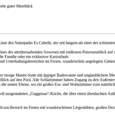
ehr guter Meerblick
Küste des Naturparks Es Cubells, der seit langem als einer der schönst
ist eines der atemberaubenden Anwesen mit endlosem Panoramablick au
die Familie oder ein exklusiver Kurzurlaub.
ss- und Unterhaltungsbereichen im Freien, wunderschön angelegten Gär
ine riesige Master-Suite mit üppiger Badewanne und unglaublichem Mee
 Blick auf den Pool. Alle Schlafzimmer haben Zugang zu den Außenter
n die untere Ebene, wo ein großes Ess- und Wohnzimmer vom natürlich
l ausgestatteten „Gaggenau“-Küche, die über einen überdachten Außenbe
l-out-Bereich im Freien mit wunderschönen Liegestühlen, großen Desig