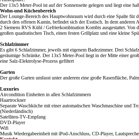
Der 13x5 Meter-Pool ist auf der Sonnenseite gelegen und liegt eine ha
Wohn-und Küchenbereich
Der Lounge-Bereich des Hauptwohnraum wird durch eine Spalte für den
durch den offenen Kamin, befindet sich der Esstisch. In dem anderen 
2 Siemens RVS Kühl / Gefrierkombination Kombis ausgestattet. Von der
großen quadratischen Tisch, einen festen Grillplatz und eine kleine Sp
Schlafzimmer
Es gibt 6 Schlafzimmer, jeweils mit eigenem Badezimmer. Drei Schlaf
geräumige Schränke. Der 13x5 Meter-Pool liegt in der Mitte einer gro
eine Salz-Elektrolyse-Prozess gefiltert
Garten
Der große Garten umfasst unter anderem eine große Rasenfläche, Pal
Luxuries
Aircondition Einheiten in allen Schlafzimmern
Haartrockner
Separate Waschküche mit einer automatischen Waschmaschine und Tr
(Niederländisch)
Satelliten-TV-Empfang
DVD-Player
Wifi
Musik Wiedergabeeinheit mit iPod-Anschluss, CD-Player, Lautsprech