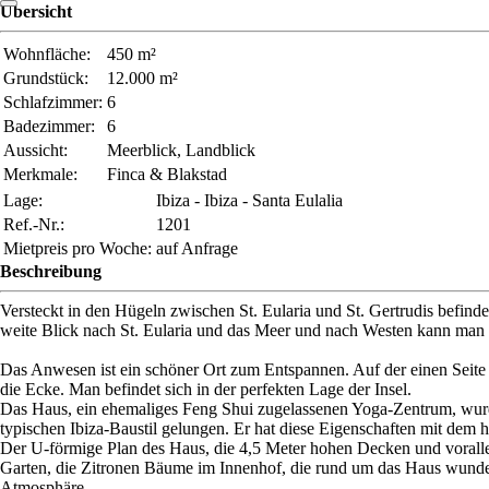
Übersicht
Wohnfläche:
450 m²
Grundstück:
12.000 m²
Schlafzimmer:
6
Badezimmer:
6
Aussicht:
Meerblick, Landblick
Merkmale:
Finca & Blakstad
Lage:
Ibiza - Ibiza - Santa Eulalia
Ref.-Nr.:
1201
Mietpreis pro Woche:
auf Anfrage
Beschreibung
Versteckt in den Hügeln zwischen St. Eularia und St. Gertrudis befind
weite Blick nach St. Eularia und das Meer und nach Westen kann man 
Das Anwesen ist ein schöner Ort zum Entspannen. Auf der einen Seite 
die Ecke. Man befindet sich in der perfekten Lage der Insel.
Das Haus, ein ehemaliges Feng Shui zugelassenen Yoga-Zentrum, wurd
typischen Ibiza-Baustil gelungen. Er hat diese Eigenschaften mit dem 
Der U-förmige Plan des Haus, die 4,5 Meter hohen Decken und vorall
Garten, die Zitronen Bäume im Innenhof, die rund um das Haus wunder
Atmosphäre.