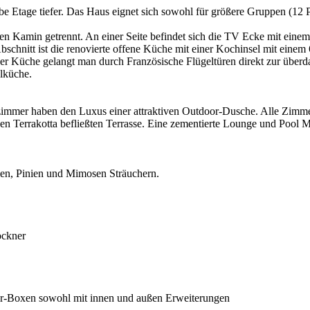
lbe Etage tiefer. Das Haus eignet sich sowohl für größere Gruppen (12
 Kamin getrennt. An einer Seite befindet sich die TV Ecke mit einem 
Abschnitt ist die renovierte offene Küche mit einer Kochinsel mit ei
 Küche gelangt man durch Französische Flügeltüren direkt zur überdach
ülküche.
zimmer haben den Luxus einer attraktiven Outdoor-Dusche. Alle Zimme
ßen Terrakotta befließten Terrasse. Eine zementierte Lounge und Pool
men, Pinien und Mimosen Sträuchern.
ockner
er-Boxen sowohl mit innen und außen Erweiterungen