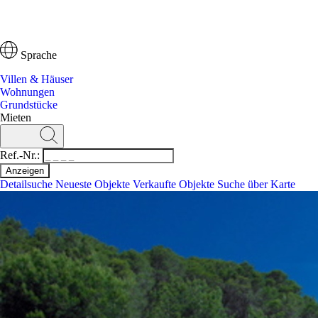
Sprache
Villen & Häuser
Wohnungen
Grundstücke
Mieten
Ref.-Nr.:
Detailsuche
Neueste Objekte
Verkaufte Objekte
Suche über Karte
Suchen
Ref.-Nr.:
Detailsuche
Neueste Objekte
Suche über Karte
Villen & Häuser
Wohnungen
Grundstücke