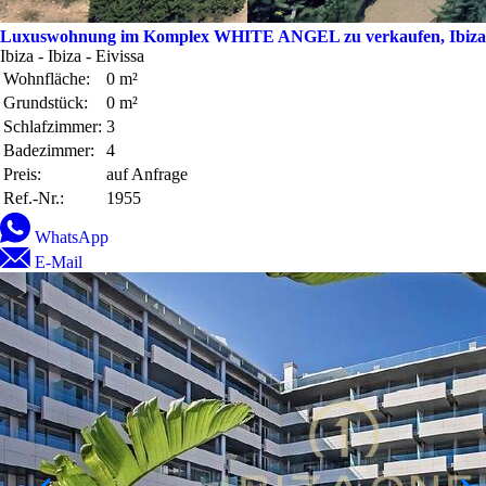
Luxuswohnung im Komplex WHITE ANGEL zu verkaufen, Ibiza
Ibiza - Ibiza - Eivissa
Wohnfläche:
0 m²
Grundstück:
0 m²
Schlafzimmer:
3
Badezimmer:
4
Preis:
auf Anfrage
Ref.-Nr.:
1955
WhatsApp
E-Mail