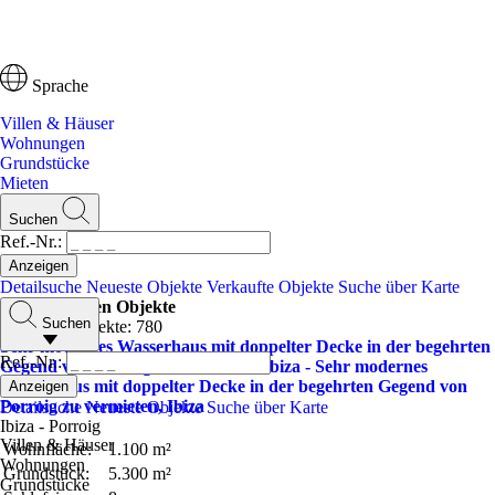
Sprache
Villen & Häuser
Wohnungen
Grundstücke
Mieten
Suchen
Ref.-Nr.:
Detailsuche
Neueste Objekte
Verkaufte Objekte
Suche über Karte
Die verkauften Objekte
Suchen
Verkaufte Objekte: 780
Sehr modernes Wasserhaus mit doppelter Decke in der begehrten
Ref.-Nr.:
Gegend von Porroig zu verkaufen, Ibiza - Sehr modernes
Wasserhaus mit doppelter Decke in der begehrten Gegend von
Porroig zu vermieten, Ibiza
Detailsuche
Neueste Objekte
Suche über Karte
Ibiza - Porroig
Villen & Häuser
Wohnfläche:
1.100 m²
Wohnungen
Grundstück:
5.300 m²
Grundstücke