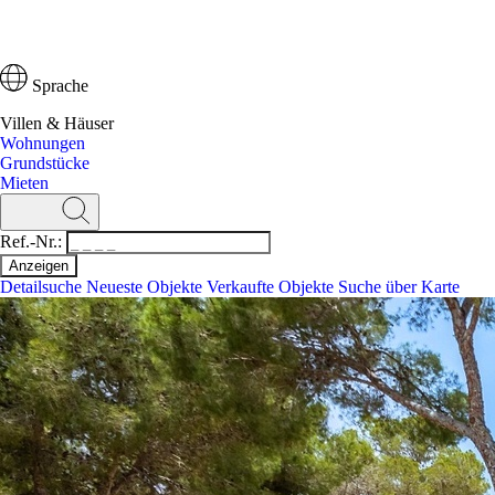
Sprache
Villen & Häuser
Wohnungen
Grundstücke
Mieten
Ref.-Nr.:
Detailsuche
Neueste Objekte
Verkaufte Objekte
Suche über Karte
Suchen
Ref.-Nr.:
Detailsuche
Neueste Objekte
Suche über Karte
Villen & Häuser
Wohnungen
Grundstücke