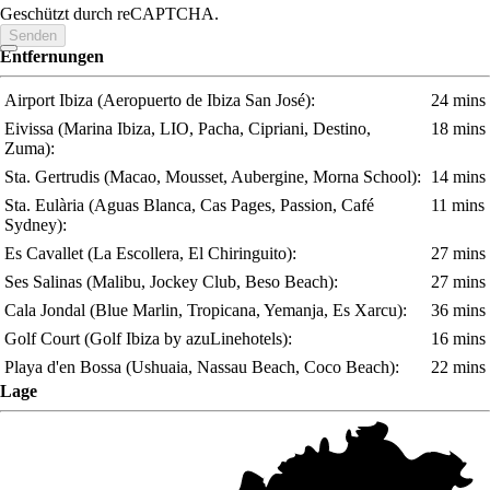
Geschützt durch reCAPTCHA.
Senden
Entfernungen
Airport Ibiza
(Aeropuerto de Ibiza San José)
:
24 mins
Eivissa
(Marina Ibiza, LIO, Pacha, Cipriani, Destino,
18 mins
Zuma)
:
Sta. Gertrudis
(Macao, Mousset, Aubergine, Morna School)
:
14 mins
Sta. Eulària
(Aguas Blanca, Cas Pages, Passion, Café
11 mins
Sydney)
:
Es Cavallet
(La Escollera, El Chiringuito)
:
27 mins
Ses Salinas
(Malibu, Jockey Club, Beso Beach)
:
27 mins
Cala Jondal
(Blue Marlin, Tropicana, Yemanja, Es Xarcu)
:
36 mins
Golf Court
(Golf Ibiza by azuLinehotels)
:
16 mins
Playa d'en Bossa
(Ushuaia, Nassau Beach, Coco Beach)
:
22 mins
Lage