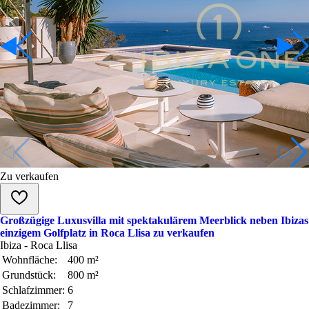
Zu verkaufen
Großzügige Luxusvilla mit spektakulärem Meerblick neben Ibizas
einzigem Golfplatz in Roca Llisa zu verkaufen
Ibiza - Roca Llisa
Wohnfläche:
400 m²
Grundstück:
800 m²
Schlafzimmer:
6
Badezimmer:
7