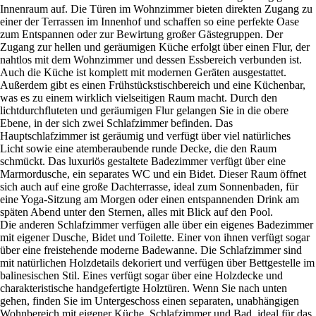
Innenraum auf. Die Türen im Wohnzimmer bieten direkten Zugang zu
einer der Terrassen im Innenhof und schaffen so eine perfekte Oase
zum Entspannen oder zur Bewirtung großer Gästegruppen. Der
Zugang zur hellen und geräumigen Küche erfolgt über einen Flur, der
nahtlos mit dem Wohnzimmer und dessen Essbereich verbunden ist.
Auch die Küche ist komplett mit modernen Geräten ausgestattet.
Außerdem gibt es einen Frühstückstischbereich und eine Küchenbar,
was es zu einem wirklich vielseitigen Raum macht. Durch den
lichtdurchfluteten und geräumigen Flur gelangen Sie in die obere
Ebene, in der sich zwei Schlafzimmer befinden. Das
Hauptschlafzimmer ist geräumig und verfügt über viel natürliches
Licht sowie eine atemberaubende runde Decke, die den Raum
schmückt. Das luxuriös gestaltete Badezimmer verfügt über eine
Marmordusche, ein separates WC und ein Bidet. Dieser Raum öffnet
sich auch auf eine große Dachterrasse, ideal zum Sonnenbaden, für
eine Yoga-Sitzung am Morgen oder einen entspannenden Drink am
späten Abend unter den Sternen, alles mit Blick auf den Pool.
Die anderen Schlafzimmer verfügen alle über ein eigenes Badezimmer
mit eigener Dusche, Bidet und Toilette. Einer von ihnen verfügt sogar
über eine freistehende moderne Badewanne. Die Schlafzimmer sind
mit natürlichen Holzdetails dekoriert und verfügen über Bettgestelle im
balinesischen Stil. Eines verfügt sogar über eine Holzdecke und
charakteristische handgefertigte Holztüren. Wenn Sie nach unten
gehen, finden Sie im Untergeschoss einen separaten, unabhängigen
Wohnbereich mit eigener Küche, Schlafzimmer und Bad, ideal für das