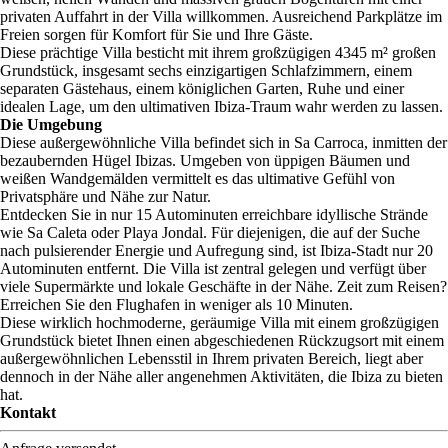
privaten Auffahrt in der Villa willkommen. Ausreichend Parkplätze im
Freien sorgen für Komfort für Sie und Ihre Gäste.
Diese prächtige Villa besticht mit ihrem großzügigen 4345 m² großen
Grundstück, insgesamt sechs einzigartigen Schlafzimmern, einem
separaten Gästehaus, einem königlichen Garten, Ruhe und einer
idealen Lage, um den ultimativen Ibiza-Traum wahr werden zu lassen.
Die Umgebung
Diese außergewöhnliche Villa befindet sich in Sa Carroca, inmitten der
bezaubernden Hügel Ibizas. Umgeben von üppigen Bäumen und
weißen Wandgemälden vermittelt es das ultimative Gefühl von
Privatsphäre und Nähe zur Natur.
Entdecken Sie in nur 15 Autominuten erreichbare idyllische Strände
wie Sa Caleta oder Playa Jondal. Für diejenigen, die auf der Suche
nach pulsierender Energie und Aufregung sind, ist Ibiza-Stadt nur 20
Autominuten entfernt. Die Villa ist zentral gelegen und verfügt über
viele Supermärkte und lokale Geschäfte in der Nähe. Zeit zum Reisen?
Erreichen Sie den Flughafen in weniger als 10 Minuten.
Diese wirklich hochmoderne, geräumige Villa mit einem großzügigen
Grundstück bietet Ihnen einen abgeschiedenen Rückzugsort mit einem
außergewöhnlichen Lebensstil in Ihrem privaten Bereich, liegt aber
dennoch in der Nähe aller angenehmen Aktivitäten, die Ibiza zu bieten
hat.
Kontakt