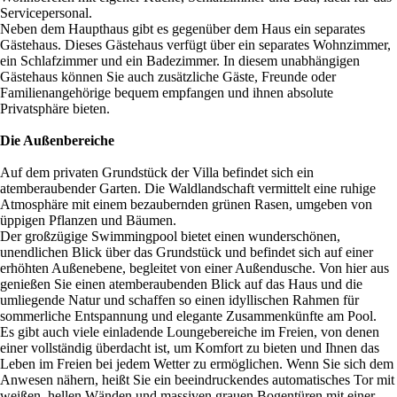
Servicepersonal.
Neben dem Haupthaus gibt es gegenüber dem Haus ein separates
Gästehaus. Dieses Gästehaus verfügt über ein separates Wohnzimmer,
ein Schlafzimmer und ein Badezimmer. In diesem unabhängigen
Gästehaus können Sie auch zusätzliche Gäste, Freunde oder
Familienangehörige bequem empfangen und ihnen absolute
Privatsphäre bieten.
Die Außenbereiche
Auf dem privaten Grundstück der Villa befindet sich ein
atemberaubender Garten. Die Waldlandschaft vermittelt eine ruhige
Atmosphäre mit einem bezaubernden grünen Rasen, umgeben von
üppigen Pflanzen und Bäumen.
Der großzügige Swimmingpool bietet einen wunderschönen,
unendlichen Blick über das Grundstück und befindet sich auf einer
erhöhten Außenebene, begleitet von einer Außendusche. Von hier aus
genießen Sie einen atemberaubenden Blick auf das Haus und die
umliegende Natur und schaffen so einen idyllischen Rahmen für
sommerliche Entspannung und elegante Zusammenkünfte am Pool.
Es gibt auch viele einladende Loungebereiche im Freien, von denen
einer vollständig überdacht ist, um Komfort zu bieten und Ihnen das
Leben im Freien bei jedem Wetter zu ermöglichen. Wenn Sie sich dem
Anwesen nähern, heißt Sie ein beeindruckendes automatisches Tor mit
weißen, hellen Wänden und massiven grauen Bogentüren mit einer